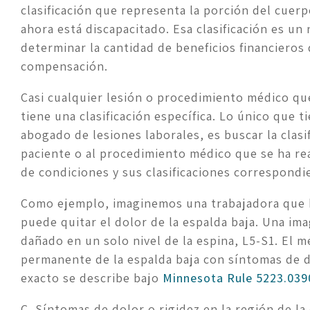
clasificación que representa la porción del cuerp
ahora está discapacitado. Esa clasificación es u
determinar la cantidad de beneficios financieros 
compensación.
Casi cualquier lesión o procedimiento médico que
tiene una clasificación específica. Lo único que t
abogado de lesiones laborales, es buscar la clasi
paciente o al procedimiento médico que se ha reali
de condiciones y sus clasificaciones correspond
Como ejemplo, imaginemos una trabajadora que ha
puede quitar el dolor de la espalda baja. Una im
dañado en un solo nivel de la espina, L5-S1. El m
permanente de la espalda baja con síntomas de do
exacto se describe bajo 
Minnesota Rule 5223.0390
C. Síntomas de dolor o rigidez en la región de la