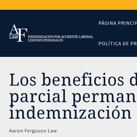
Skip
to
the
main
PÁGINA PRINCI
content.
POLÍTICA DE P
Los beneficios 
parcial perman
indemnización 
Aaron Ferguson Law