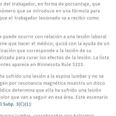
o del trabajador, en forma de porcentaje, que 
n número que se introduce en una fórmula para 
que el trabajador lesionado va a recibir como 
 puede ocurrir con relación a una lesión laboral 
iene que hacer el médico, quizá con la ayuda de un 
ficación que corresponde a la lesión de su 
zado para curar los efectos de la lesión. La lista 
ientes aparece en Minnesota Rule 5223.
 sufrido una lesión a la espina lumbar y no se 
agen por resonancia magnética muestra un disco 
édico determina que ella ha sufrido una lesión 
lor que van a seguir en esa área. Este escenario 
 Subp. 3(C)(1)
:
 espina lumbar, corroboradas por hallazgos 