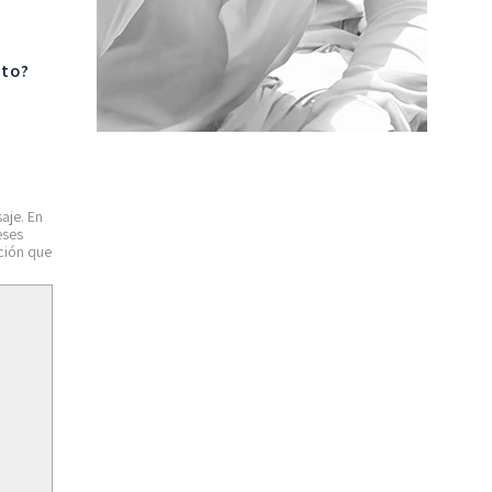
nto?
aje. En
eses
ción que