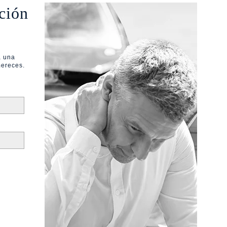
ción
a una
mereces.