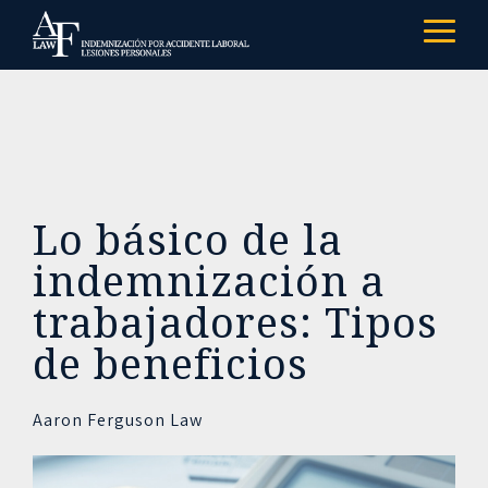
Skip
to
Togg
the
Menu
main
content.
Lo básico de la
indemnización a
trabajadores: Tipos
de beneficios
Aaron Ferguson Law