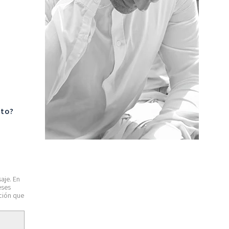
nto?
aje. En
eses
ción que