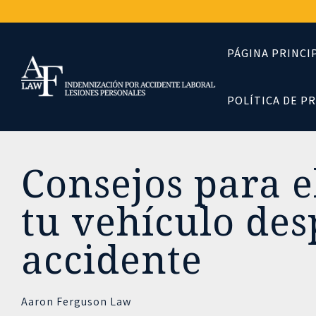
Skip
to
the
main
PÁGINA PRINCI
content.
POLÍTICA DE P
Consejos para 
tu vehículo de
accidente
Aaron Ferguson Law